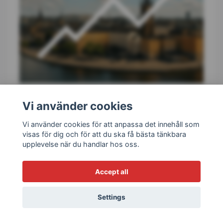
2/07, 2025
by Fastighetsgurun Academy
Vi använder cookies
Bostadsmarknaden fortsätter
återhämta sig – början på en ny fas?
Vi använder cookies för att anpassa det innehåll som
visas för dig och för att du ska få bästa tänkbara
ÄR BOSTADSMARKNADEN PÅ VÄG
upplevelse när du handlar hos oss.
TILLBAKA?
Accept all
Priserna stiger
Settings
Affärerna ökar